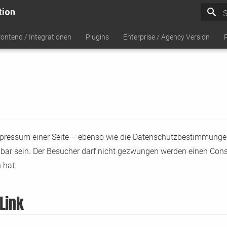
tion
S
rontend / Integrationen
Plugins
Enterprise / Agency Version
ressum einer Seite – ebenso wie die Datenschutzbestimmunge
bar sein. Der Besucher darf nicht gezwungen werden einen Cons
 hat.
Link