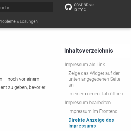
CCM19Doks
7
2
uche wird initialisiert
Probleme & Lösungen
Inhaltsverzeichnis
Impressum als Link
Zeige das Widget auf der
n – noch vor einem
unten angegebenen Seite
an
ent zu geben, bevor er
In einem neuen Tab öffnen
Impressum bearbeiten
Impressum im Frontend
Direkte Anzeige des
Impressums